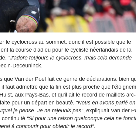
tter le cyclocross au sommet, donc il est possible que le
t la course d'adieu pour le cycliste néerlandais de la
nde.
“J'adore toujours le cyclocross, mais cela demande
Alpecin-Deceuninck.
ois que Van der Poel fait ce genre de déclarations, bien q
 il faut admettre que la fin est plus proche que l'éloigne
st, aux Pays-Bas, et qu'il ait le record de maillots arc-
rfaite pour un départ en beauté.
“Nous en avons parlé en
uquel je pense. Je ne rajeunis pas”
, expliquait Van der P
a continuité
“Si pour une raison quelconque cela ne fonc
erai à concourir pour obtenir le record”
.