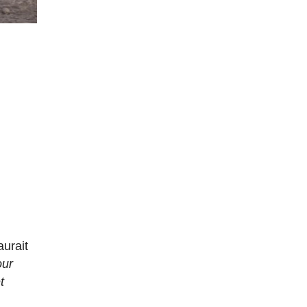
aurait
our
t