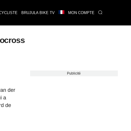
CYCLISTE
BRUJULA BIKE TV
MON COMPTE
locross
Publicité
van der
i a
rd de