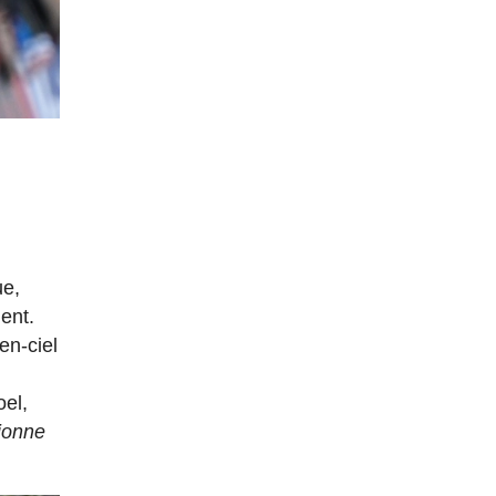
ue,
ment.
en-ciel
oel,
tionne