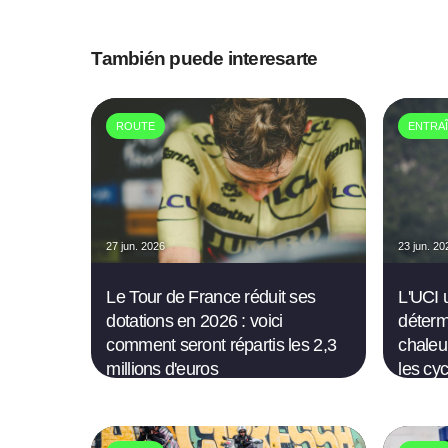
También puede interesarte
ROUTE
ENTRA
27 jun. 2026
23 jun. 20
Le Tour de France réduit ses
L'UCI u
dotations en 2026 : voici
déterm
comment seront répartis les 2,3
chaleu
millions d'euros
les cyc