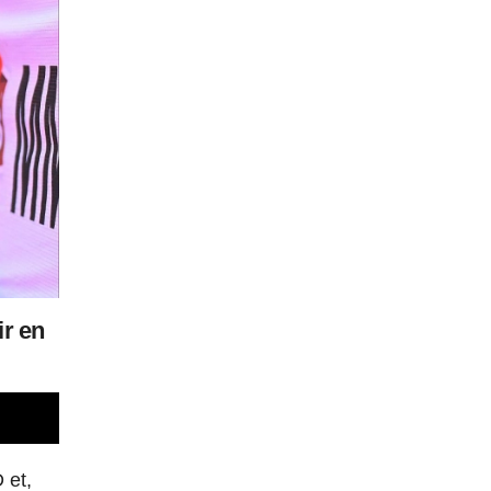
ir en
 et,