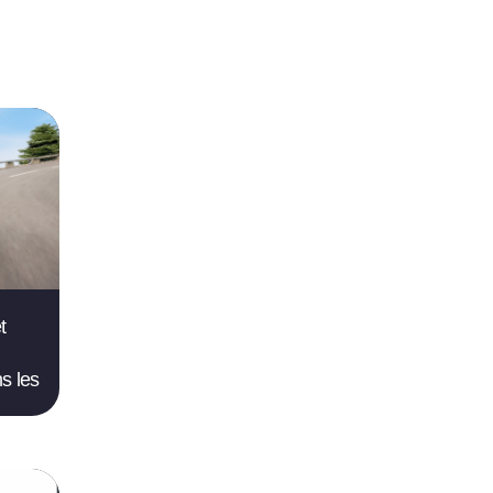
t
s les