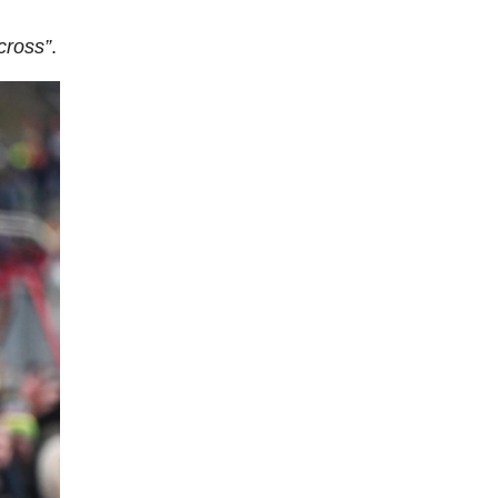
ocross”
.