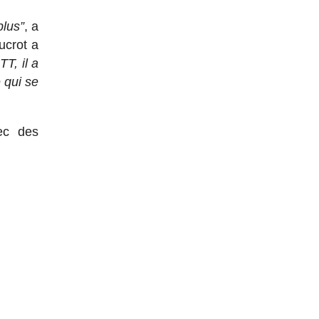
plus”
, a
ucrot a
T, il a
 qui se
ec des