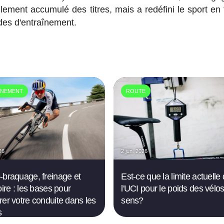
eulement accumulé des titres, mais a redéfini le sport en
odes d'entraînement.
ÎNEMENT
ROUTE
26
2 jun. 2026
-braquage, freinage et
Est-ce que la limite actuelle
oire : les bases pour
l'UCI pour le poids des vélo
rer votre conduite dans les
sens?
s