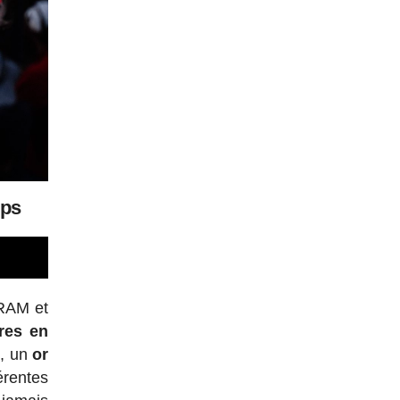
mps
SRAM et
ires en
e
, un
or
érentes