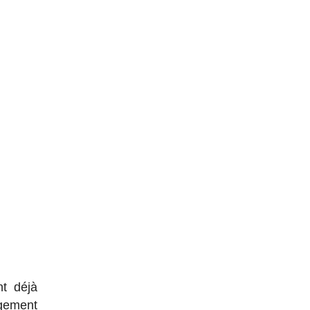
nt déjà
agement