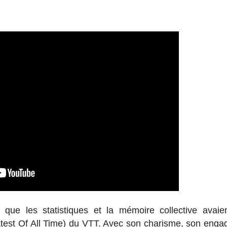
que les statistiques et la mémoire collective avaie
atest Of All Time) du VTT. Avec son charisme, son eng