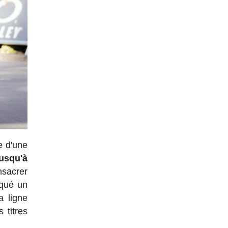
e d'une
jusqu'à
nsacrer
rqué un
a ligne
 titres