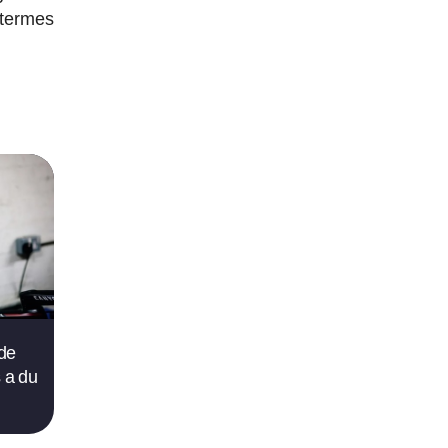
 termes
 de
s a du