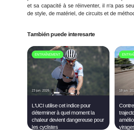
et sa capacité à se réinventer, il n'a pas s
de style, de matériel, de circuits et de méth
También puede interesarte
ENTRAÎNEMENT
ENTRA
23 jun. 2026
18 jun. 20
L'UCI utilise cet indice pour
Contre
déterminer à quel moment la
traject
chaleur devient dangereuse pour
amélio
les cyclistes
virage