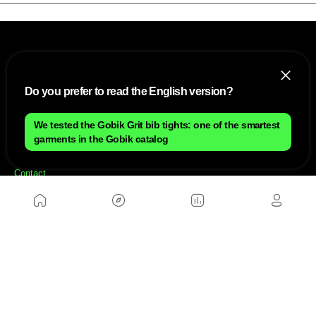
Do you prefer to read the English version?
We tested the Gobik Grit bib tights: one of the smartest
NOUS
garments in the Gobik catalog
Plan du site
Contact
Travailler avec nous
SITES D'AMIS
MusickMag
SUIVEZ-NOUS
Abonnez-vous à notre newsletter