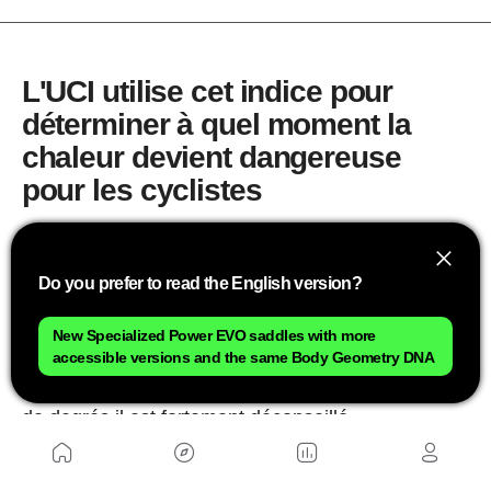
L'UCI utilise cet indice pour
déterminer à quel moment la
chaleur devient dangereuse
pour les cyclistes
ENTRAÎNEMENT
23/06/26 07:00
MIGUE A.
Do you prefer to read the English version?
En plein été et après avoir déjà subi quelques
vagues de chaleur,
nous nous demandons
à
New Specialized Power EVO saddles with more
accessible versions and the same Body Geometry DNA
quelle température maximale il est acceptable de
faire du sport en extérieur et à partir de combien
de degrés il est fortement déconseillé.
Température maximale pour faire du sport
par temps chaud