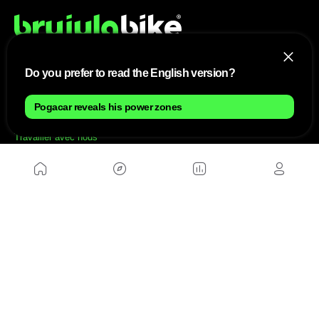
Do you prefer to read the English version?
NOUS
Pogacar reveals his power zones
Plan du site
Contact
Travailler avec nous
SITES D'AMIS
MusickMag
SUIVEZ-NOUS
Abonnez-vous à notre newsletter
Envoyer