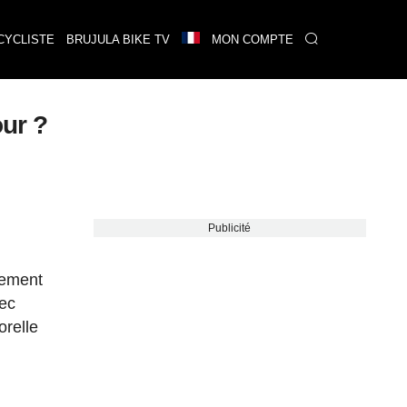
CYCLISTE
BRUJULA BIKE TV
MON COMPTE
our ?
Publicité
sement
vec
orelle