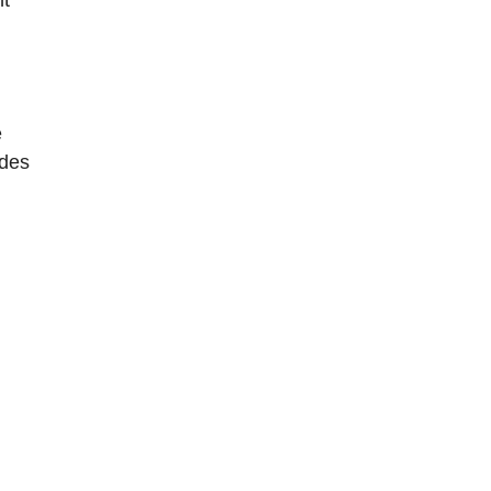
e
 des