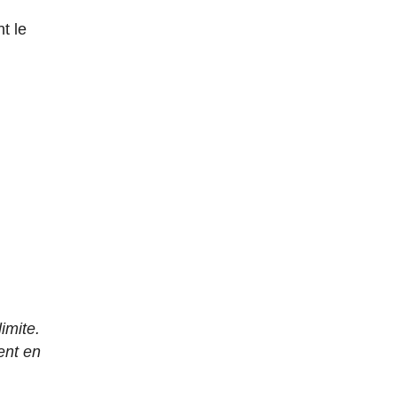
t le
imite.
ent en