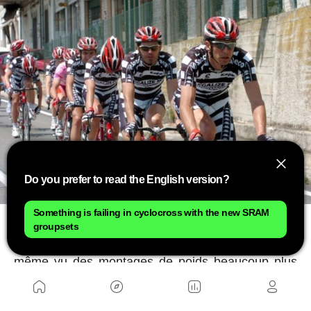
Do you prefer to read the English version?
Something is failing in cyclocross with the new SRAM
Une époque où les cyclotouristes ont commencé à
groupsets
utiliser des vélos plus légers et où nous avons
même vu des montages de poids beaucoup plus
légers. Même les marques lançaient des vélos de
série qui descendaient en dessous de ce chiffre et