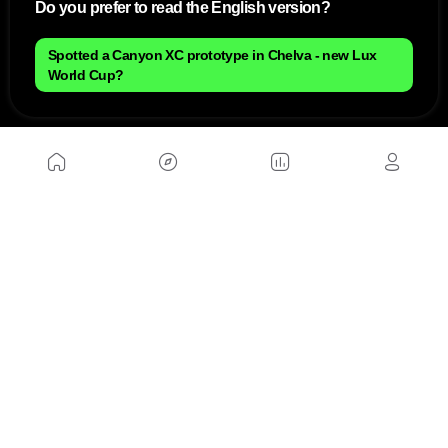
Do you prefer to read the English version?
Spotted a Canyon XC prototype in Chelva - new Lux
World Cup?
NOUS
Plan du site
Contact
Travailler avec nous
SITES D'AMIS
MusickMag
SUIVEZ-NOUS
Abonnez-vous à notre newsletter
Envoyer