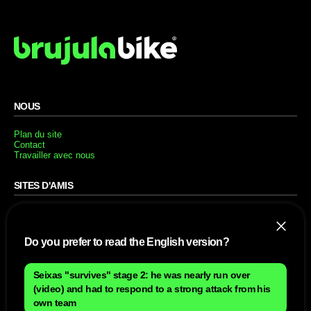
NOUS
Plan du site
Contact
Travailler avec nous
SITES D'AMIS
MusickMag
Do you prefer to read the English version?
SUIVEZ-NOUS
Abonnez-vous à notre newsletter
Seixas "survives" stage 2: he was nearly run over
(video) and had to respond to a strong attack from his
Envoyer
own team