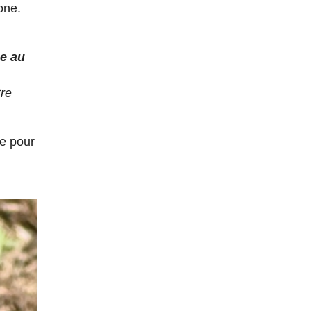
one.
e au
tre
le pour