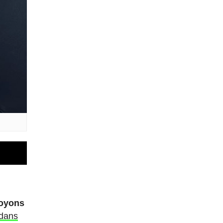
voyons
 dans