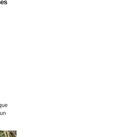
ses
e
 que
'un