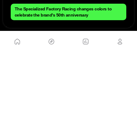
The Specialized Factory Racing changes colors to
celebrate the brand's 50th anniversary
NOUS
Plan du site
Contact
Travailler avec nous
SITES D'AMIS
MusickMag
SUIVEZ-NOUS
Abonnez-vous à notre newsletter
Envoyer