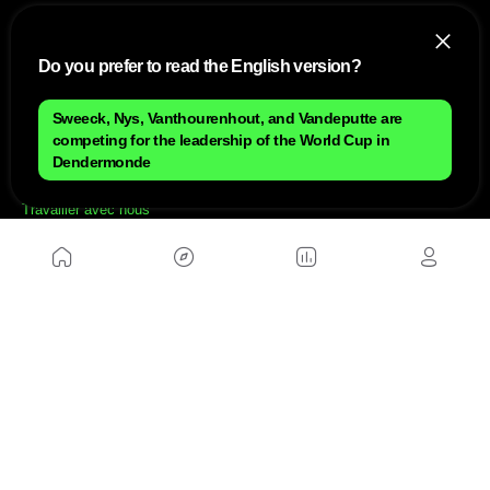
Do you prefer to read the English version?
Sweeck, Nys, Vanthourenhout, and Vandeputte are
NOUS
competing for the leadership of the World Cup in
Dendermonde
Plan du site
Contact
Travailler avec nous
SITES D'AMIS
MusickMag
SUIVEZ-NOUS
Abonnez-vous à notre newsletter
Envoyer