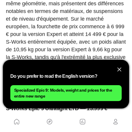
même géométrie, mais présentent des différences
notables en termes de matériaux, de suspensions
et de niveau d'équipement. Sur le marché
européen, la fourchette de prix commence à 6 999
€ pour la version Expert et atteint 14 499 € pour la
S-Works entièrement équipée, avec un poids allant
de 10,95 kg pour la version Expert à 9,66 kg pour
la S-Works, tandis qu'à l'extrémité la plus exclusive
se trouve le S-Works Epic 9 Ultralight LTD, une
édition spéciale disponible sur commande qui
Do you prefer to read the English version?
réduit le poids à 8,66 kg grâce à une sélection de
composants orientée vers une performance
Specialized Epic 9: Models, weight and prices for the
maximale en compétition.
entire new range
S-Works Epic 9 Ultralight LTD — 13.999 €