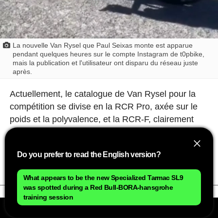
La nouvelle Van Rysel que Paul Seixas monte est apparue
pendant quelques heures sur le compte Instagram de t0pbike,
mais la publication et l'utilisateur ont disparu du réseau juste
après.
Actuellement, le catalogue de Van Rysel pour la
compétition se divise en la RCR Pro, axée sur le
poids et la polyvalence, et la RCR-F, clairement
orientée vers l'aérodynamique. Il reste donc à voir
si ce nouveau modèle arrive pour s'ajouter au
Do you prefer to read the English version?
catalogue ou comme remplaçant de l'un d'eux.
What appears to be the new Specialized Tarmac SL9
was spotted during a Red Bull-BORA-hansgrohe
training session