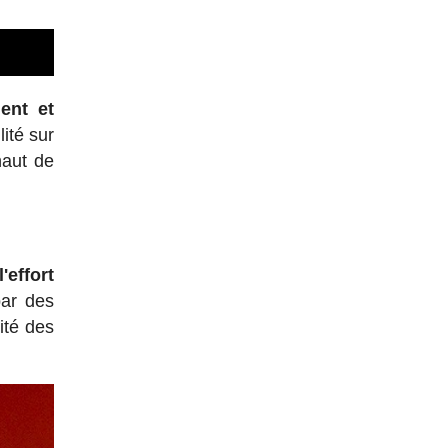
ient et
ité sur
haut de
'effort
par des
ité des