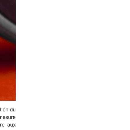
tion du
 mesure
dre aux