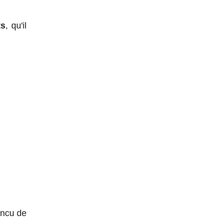
ts
, qu'il
incu de