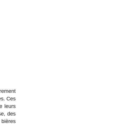
urement
es. Ces
e leurs
se, des
 bières