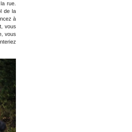
la rue.
l de la
encez à
t, vous
e, vous
teriez