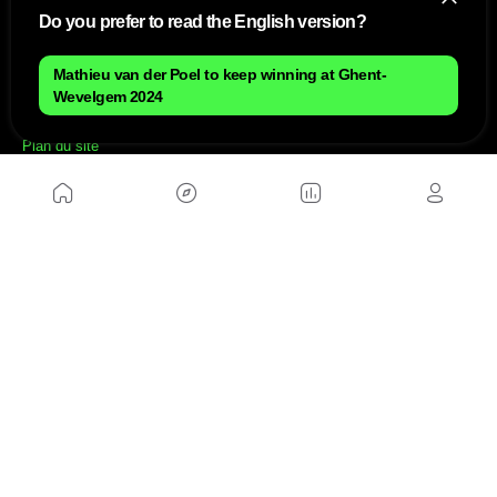
Do you prefer to read the English version?
Mathieu van der Poel to keep winning at Ghent-
Wevelgem 2024
NOUS
Plan du site
Contact
Travailler avec nous
SITES D'AMIS
MusickMag
SUIVEZ-NOUS
Abonnez-vous à notre newsletter
Envoyer