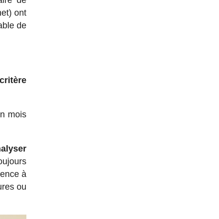
aire de
et) ont
able de
critère
un mois
nalyser
oujours
rence à
ures ou