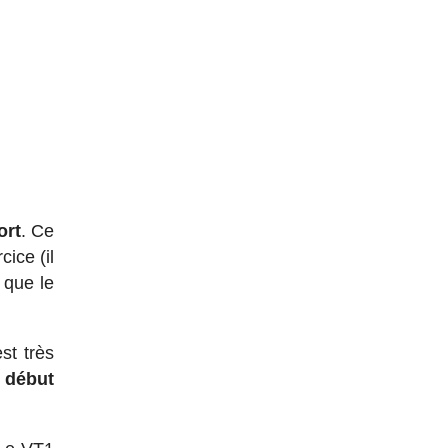
ort
. Ce
cice (il
 que le
st très
u début