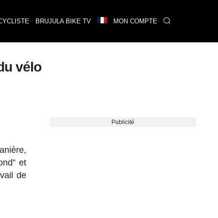
CYCLISTE
BRUJULA BIKE TV
MON COMPTE
du vélo
Publicité
nière,
ond” et
vail de