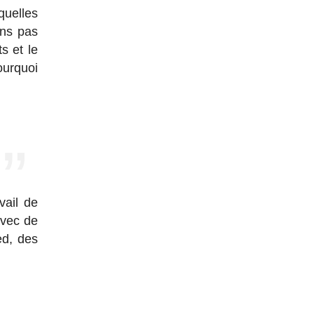
quelles
ons pas
s et le
ourquoi
vail de
avec de
ed, des