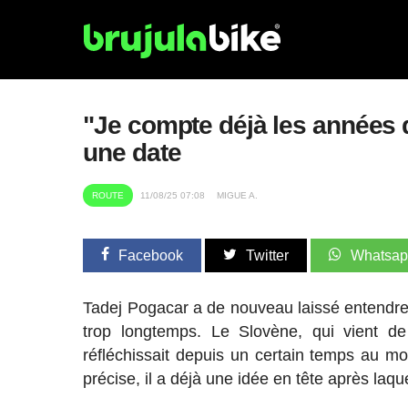
"Je compte déjà les années q
une date
ROUTE
11/08/25 07:08
MIGUE A.
Facebook
Twitter
Whatsa
Tadej Pogacar a de nouveau laissé entendre q
trop longtemps. Le Slovène, qui vient d
réfléchissait depuis un certain temps au mom
précise, il a déjà une idée en tête après laqu