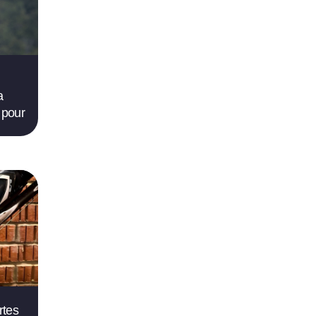
a
 pour
rtes