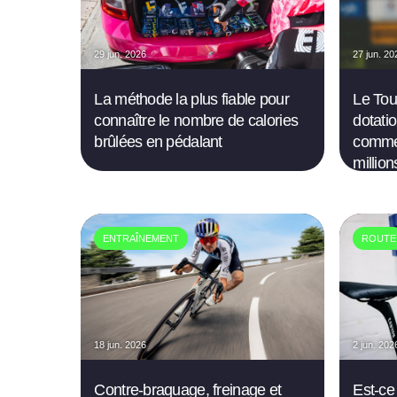
29 jun. 2026
27 jun. 20
La méthode la plus fiable pour
Le Tou
connaître le nombre de calories
dotatio
brûlées en pédalant
commen
million
ENTRAÎNEMENT
ROUTE
18 jun. 2026
2 jun. 202
Contre-braquage, freinage et
Est-ce 