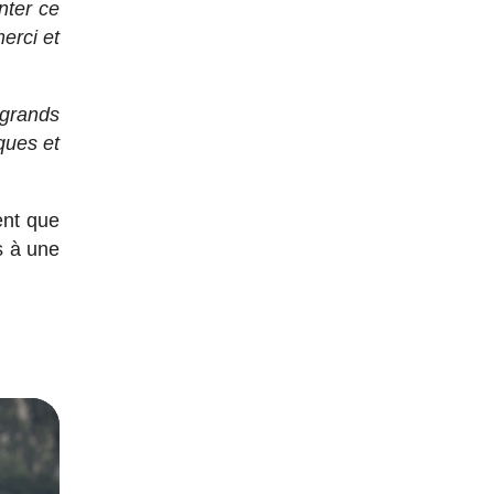
nter ce
erci et
 grands
ques et
ent que
es à une