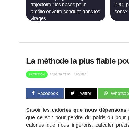
trajectoire : les bases pour
l'UCI 
améliorer votre conduite dans les
sens?
virages
La méthode la plus fiable po
NUTRITION
29/06/26 07:00
MIGUE A.
Facebook
Twitter
Whatsa
Savoir les
calories que nous dépensons e
que ce soit pour perdre du poids ou pour p
calories que nous ingérons, calculer préc