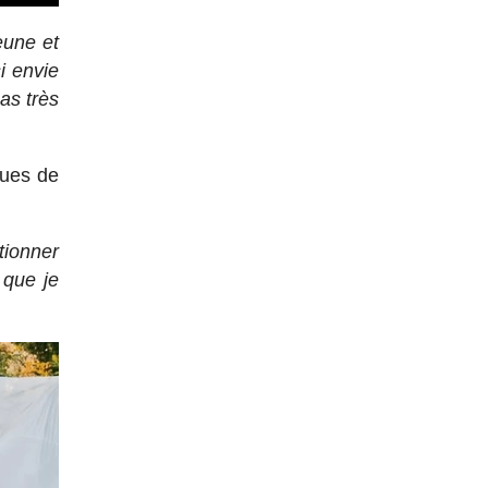
eune et
i envie
as très
ques de
tionner
 que je