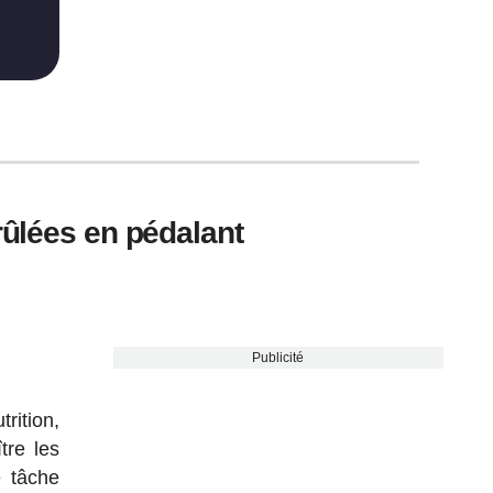
rûlées en pédalant
Publicité
trition,
tre les
e tâche