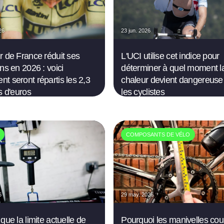
26
23 jun. 2026
r de France réduit ses
L'UCI utilise cet indice pour
ns en 2026 : voici
déterminer à quel moment l
t seront répartis les 2,3
chaleur devient dangereuse
s d'euros
les cyclistes
COMPOSANTS DE VÉLO
6
29 may. 2026
que la limite actuelle de
Pourquoi les manivelles cou