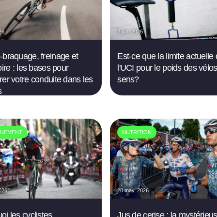
26
2 jun. 2026
-braquage, freinage et
Est-ce que la limite actuelle
oire : les bases pour
l'UCI pour le poids des vélo
rer votre conduite dans les
sens?
s
ÎNEMENT
NUTRITION
026
20 may. 2026
oi les cyclistes
Jus de cerise : la mystérieu