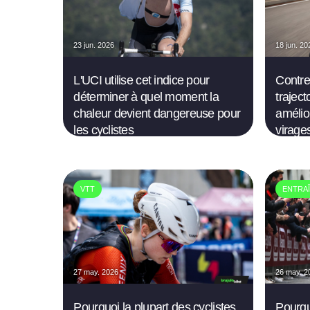
23 jun. 2026
18 jun. 20
L'UCI utilise cet indice pour
Contre
déterminer à quel moment la
traject
chaleur devient dangereuse pour
amélio
les cyclistes
virage
VTT
ENTRA
27 may. 2026
26 may. 2
Pourquoi la plupart des cyclistes
Pourqu