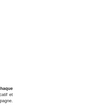
 chaque
catif et
spagne.