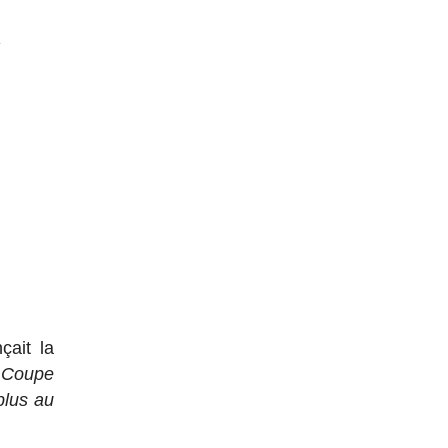
çait la
e Coupe
plus au