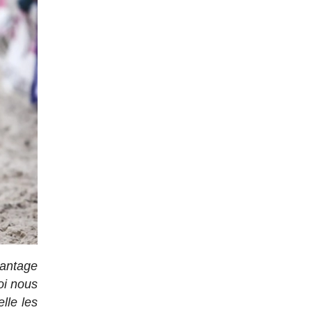
vantage
oi nous
lle les