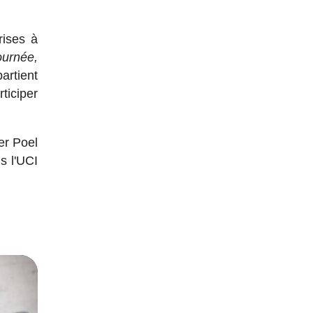
rises à
ournée,
artient
ticiper
er Poel
s l'UCI