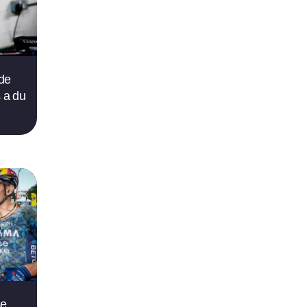
 de
s a du
se