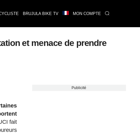
CYCLISTE
BRUJULA BIKE TV
MON COMPTE
ation et menace de prendre
Publicité
rtaines
ortent
UCI fait
oureurs