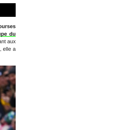
ourses
upe du
ant aux
 elle a