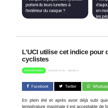
portent-ils leurs lunettes à
d'aujo
l'extérieur du casque ?
en moi
les pé
L'UCI utilise cet indice pou
cyclistes
ENTRAÎNEMENT
23/06/26 07:00
MIGUE A.
Facebook
Twitter
Whatsa
En plein été et après avoir déjà subi qu
température maximale il est acceptable de fai