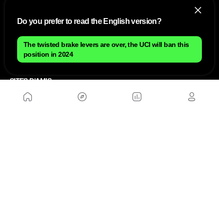
Do you prefer to read the English version?
NOUS
The twisted brake levers are over, the UCI will ban this
Plan du site
Contact
position in 2024
Travailler avec nous
SITES D'AMIS
MusickMag
SUIVEZ-NOUS
Abonnez-vous à notre newsletter
Envoyer