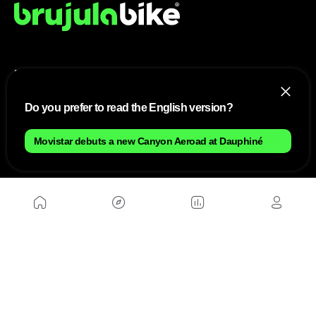
NOUS
Plan du site
Do you prefer to read the English version?
Contact
Travailler avec nous
Movistar debuts a new Canyon Aeroad at Dauphiné
SITES D'AMIS
MusickMag
SUIVEZ-NOUS
Abonnez-vous à notre newsletter
Envoyer