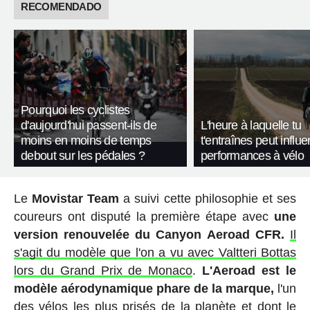
RECOMENDADO
Pourquoi les cyclistes
d'aujourd'hui passent-ils de
L'heure à laquelle tu
moins en moins de temps
t'entraînes peut influe
debout sur les pédales ?
performances à vélo
Le
Movistar Team
a suivi cette philosophie et ses
coureurs ont disputé la première étape avec
une
version renouvelée du Canyon Aeroad CFR.
Il
s'agit du modèle que l'on a vu avec Valtteri Bottas
lors du Grand Prix de Monaco
.
L'Aeroad est le
modèle aérodynamique phare de la marque,
l'un
des vélos les plus prisés de la planète et dont le