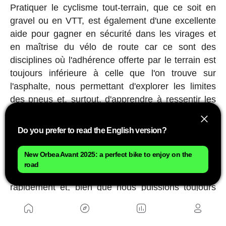
Pratiquer le cyclisme tout-terrain, que ce soit en
gravel ou en VTT, est également d'une excellente
aide pour gagner en sécurité dans les virages et
en maîtrise du vélo de route car ce sont des
disciplines où l'adhérence offerte par le terrain est
toujours inférieure à celle que l'on trouve sur
l'asphalte, nous permettant d'explorer les limites
des pneus et, surtout, d'apprendre à ressentir les
pertes d'adhérence et à jouer sur cette fine ligne
où ils nous soutiennent mais glissent de manière
Do you prefer to read the English version?
contrôlée.
New Orbea Avant 2025: a perfect bike to enjoy on the
Bien sûr, tout comme dans les descentes, la
road
connaissance du terrain est vitale pour tracer
rapidement et, bien que nous puissions toujours
être confrontés à des surprises, nous finissons par
apprendre comment tracer les ronds-points en