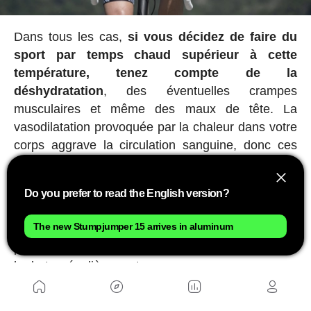
Dans tous les cas,
si vous décidez de faire du
sport par temps chaud supérieur à cette
température, tenez compte de la
déshydratation
, des éventuelles crampes
musculaires et même des maux de tête. La
vasodilatation provoquée par la chaleur dans votre
corps aggrave la circulation sanguine, donc ces
problèmes peuvent apparaître plus facilement.
En résumé, à plus de 35ºC, faire du sport par
Do you prefer to read the English version?
temps chaud est possible si vous ne faites pas
The new Stumpjumper 15 arrives in aluminum
partie d'un groupe à risque et si vous prenez les
précautions de le faire progressivement et de vous
hydrater régulièrement.