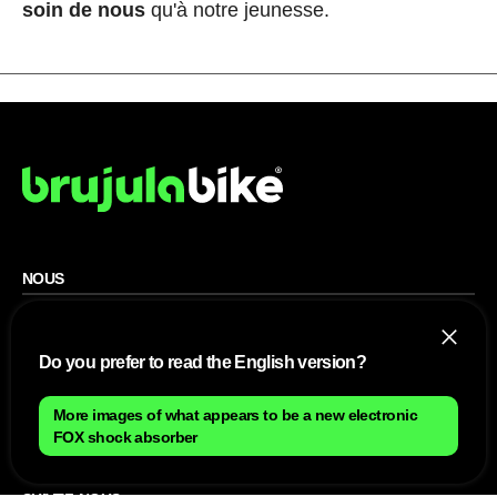
soin de nous
qu'à notre jeunesse.
NOUS
Plan du site
Contact
Travailler avec nous
Do you prefer to read the English version?
SITES D'AMIS
More images of what appears to be a new electronic
FOX shock absorber
MusickMag