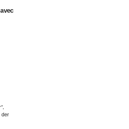
 avec
r”
,
 der