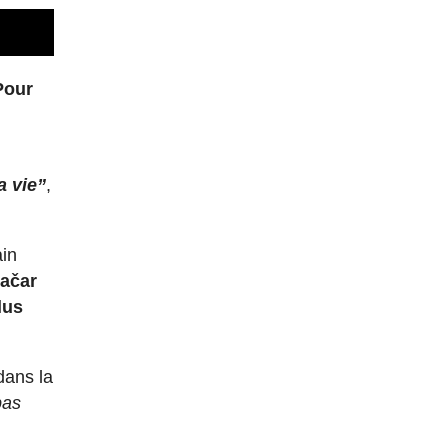
Pour
a vie”
,
ain
gačar
lus
dans la
pas