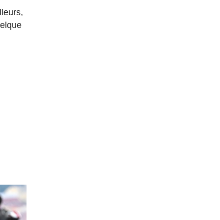
lleurs,
uelque