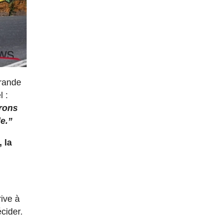
grande
 :
rrons
le.”
 la
rive à
écider.