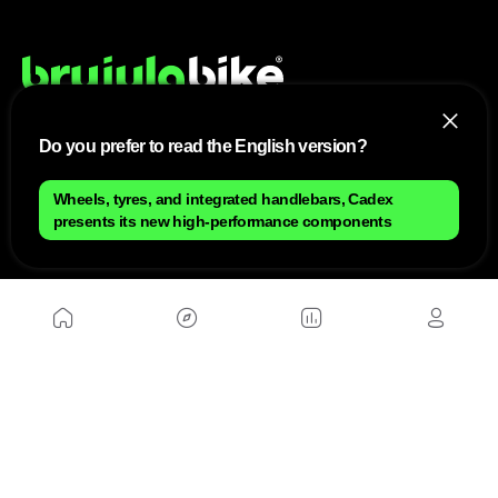
Do you prefer to read the English version?
NOUS
Wheels, tyres, and integrated handlebars, Cadex
Plan du site
presents its new high-performance components
Contact
Travailler avec nous
SITES D'AMIS
MusickMag
SUIVEZ-NOUS
Abonnez-vous à notre newsletter
Envoyer