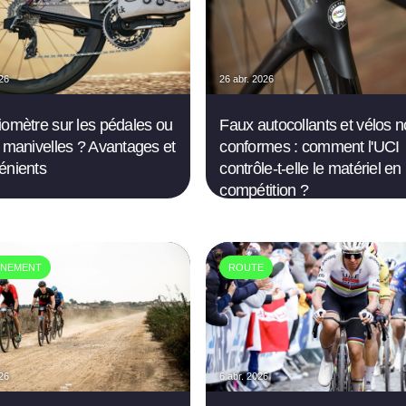
026
26 abr. 2026
iomètre sur les pédales ou
Faux autocollants et vélos 
s manivelles ? Avantages et
conformes : comment l'UCI
énients
contrôle-t-elle le matériel en
compétition ?
ÎNEMENT
ROUTE
026
6 abr. 2026