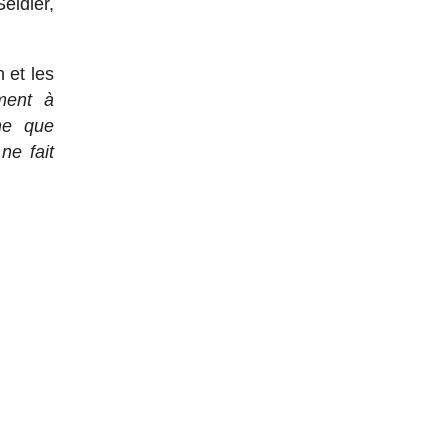
eidler,
 et les
ement à
gne que
ne fait