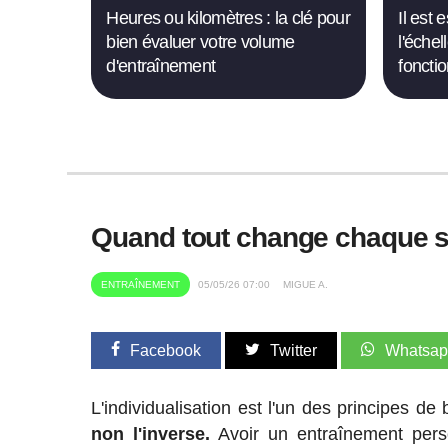
Heures ou kilomètres : la clé pour
Il est 
bien évaluer votre volume
l'éche
d'entraînement
foncti
Quand tout change chaque se
ENTRAÎNEMENT
05/05/26 07:00
MIGUE A.
Facebook
Twitter
Whatsa
L'individualisation est l'un des principes d
non l'inverse.
Avoir un entraînement pers