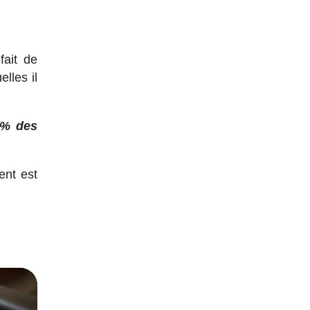
fait de
lles il
7% des
ent est