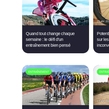
5 may. 2026
29 abr. 2
Quand tout change chaque
Potent
semaine : le défi d'un
sur le
entraînement bien pensé
inconv
ENTRAÎNEMENT
ENTRA
23 abr. 2026
13 abr. 2