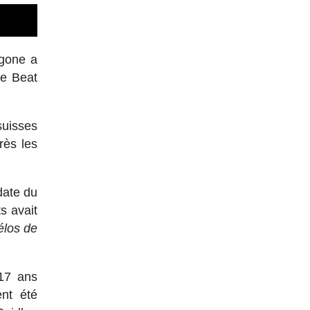
ngone a
se Beat
suisses
rès les
date du
s avait
élos de
17 ans
ent été