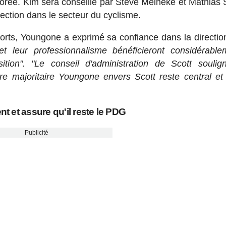
rée. Kim sera conseillé par Steve Meineke et Mathias S
ection dans le secteur du cyclisme.
ts, Youngone a exprimé sa confiance dans la direction
t leur professionnalisme bénéficieront considérabl
ition". "Le conseil d'administration de Scott souli
re majoritaire Youngone envers Scott reste central et 
 et assure qu'il reste le PDG
Publicité