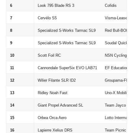
6
Look 795 Blade RS 3
Cofidis
7
Cervélo S5
Visma-Lease a 
8
Specialized S-Works Tarmac SL9
Red Bull-BORA-
9
Specialized S-Works Tarmac SL9
Soudal Quick-S
10
Scott Foil RC
NSN Cycling T
11
Cannondale SuperSix EVO LAB71
EF Education-E
12
Wilier Filante SLR ID2
Groupama-FDJ U
13
Ridley Noah Fast
Uno-X Mobility
14
Giant Propel Advanced SL
Team Jayco AlU
15
Orbea Orca Aero
Lotto Intermarc
16
Lapierre Xelius DRS
Team Picnic Po