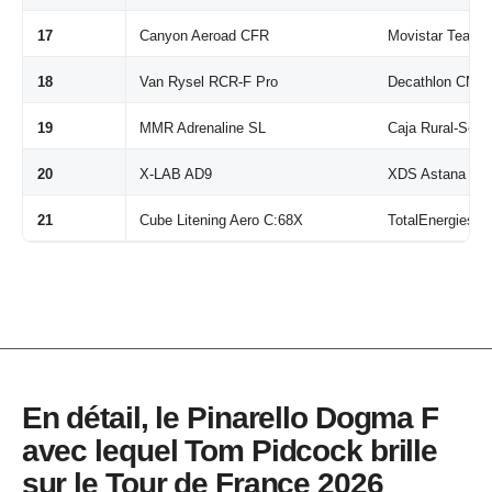
17
Canyon Aeroad CFR
Movistar Team /
18
Van Rysel RCR-F Pro
Decathlon CMA
19
MMR Adrenaline SL
Caja Rural-Seg
20
X-LAB AD9
XDS Astana Te
21
Cube Litening Aero C:68X
TotalEnergies
En détail, le Pinarello Dogma F
avec lequel Tom Pidcock brille
sur le Tour de France 2026