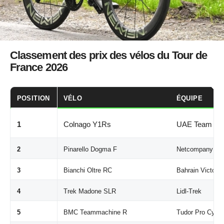
Classement des prix des vélos du Tour de
France 2026
POSITION
VÉLO
ÉQUIPE
1
Colnago Y1Rs
UAE Team Em
2
Pinarello Dogma F
Netcompany INE
3
Bianchi Oltre RC
Bahrain Victorio
4
Trek Madone SLR
Lidl-Trek
5
BMC Teammachine R
Tudor Pro Cycl