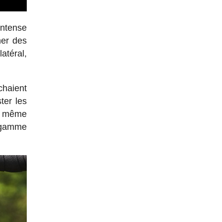
intense
her des
atéral,
chaient
ter les
i, même
 gamme