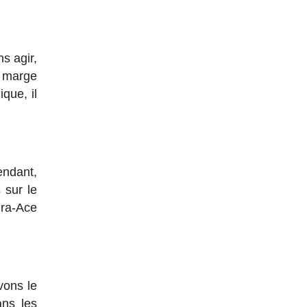
s agir,
e marge
que, il
pendant,
 sur le
ura-Ace
vons le
ans les