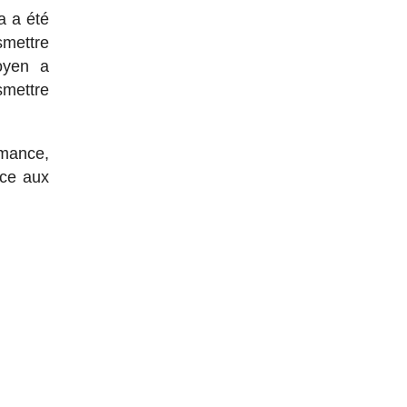
a a été
smettre
oyen a
mettre
.
rmance,
ace aux