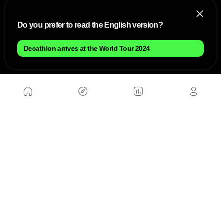
Do you prefer to read the English version?
NOUS
Decathlon arrives at the World Tour 2024
Plan du site
Contact
Travailler avec nous
SITES D'AMIS
MusickMag
SUIVEZ-NOUS
Abonnez-vous à notre newsletter
Envoyer