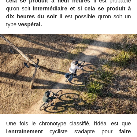
cela se produit à neuf heures
il est probable
qu'on soit
intermédiaire et si cela se produit à
dix heures du soir
il est possible qu'on soit un
type
vespéral.
Une fois le chronotype classifié, l'idéal est que
l'
entraînement
cycliste s'adapte pour
faire