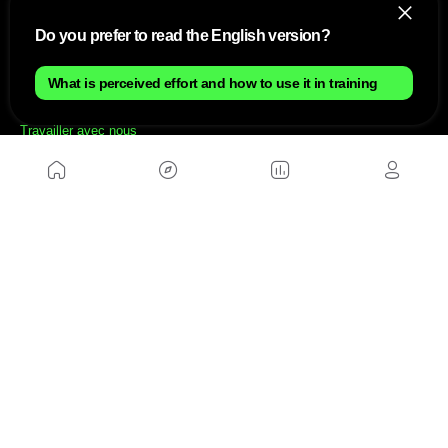
Do you prefer to read the English version?
NOUS
What is perceived effort and how to use it in training
Plan du site
Contact
Travailler avec nous
SITES D'AMIS
MusickMag
SUIVEZ-NOUS
Abonnez-vous à notre newsletter
Envoyer