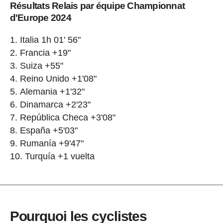
Résultats Relais par équipe Championnat
d'Europe 2024
Italia 1h 01' 56"
Francia +19"
Suiza +55"
Reino Unido +1'08"
Alemania +1'32"
Dinamarca +2'23"
República Checa +3'08"
España +5'03"
Rumanía +9'47"
Turquía +1 vuelta
Pourquoi les cyclistes