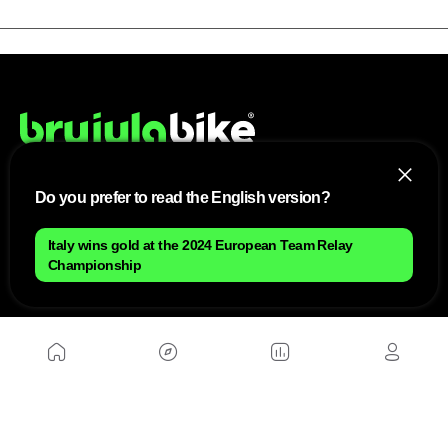
Do you prefer to read the English version?
NOUS
Italy wins gold at the 2024 European Team Relay
Plan du site
Championship
Contact
Travailler avec nous
SITES D'AMIS
MusickMag
SUIVEZ-NOUS