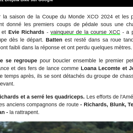
r la saison de la Coupe du Monde XCO 2024 et les p
 ont donné les premiers coups de pédale sous une c
t et
Evie Richards
-
vainqueur de la course XCC
- a p
upe dès le départ.
Batten
est resté dans sa roue tan
ont faibli dans la réponse et ont perdu quelques mètres.
te se regroupe
pour boucler ensemble le premier peti
hance et des fers de lance comme
Loana Lecomte et J
 temps après, ils se sont détachés du groupe de chas
devant.
ichards et a serré les quadriceps.
Les efforts de l'Amé
 ses anciens compagnons de route
- Richards, Blunk, T
an -
la rattrapent.