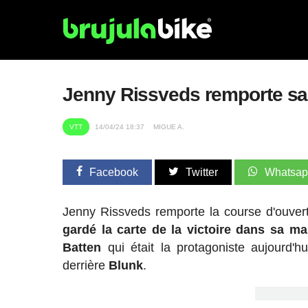
Jenny Rissveds remporte sa
VTT
14/04/24 18:37
MIGUE A.
Facebook
Twitter
Whatsa
Jenny Rissveds remporte la course d'ouve
gardé la carte de la victoire dans sa ma
Batten
qui était la protagoniste aujourd'hu
derrière
Blunk
.