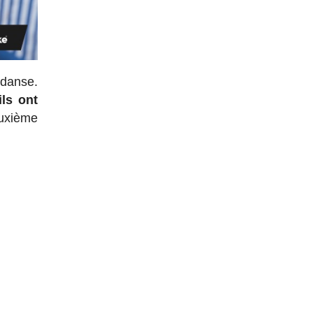
 danse.
ls ont
euxième