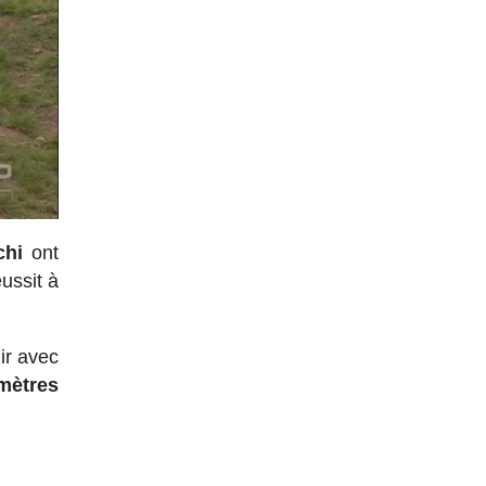
chi
ont
éussit à
ir avec
mètres