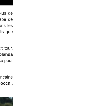
lus de
hape de
ris les
dis que
t tour.
olanda
se pour
ricaine
eocchi,