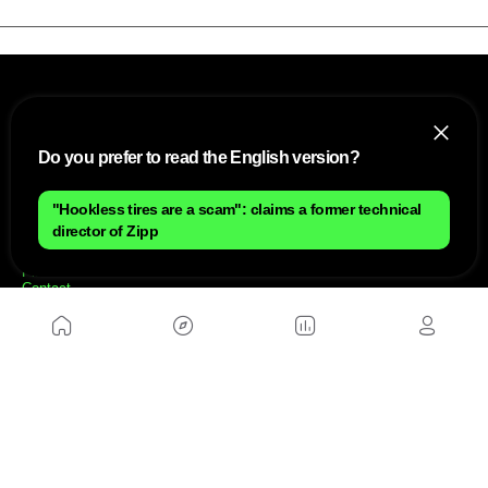
Do you prefer to read the English version?
"Hookless tires are a scam": claims a former technical
NOUS
director of Zipp
Plan du site
Contact
Travailler avec nous
SITES D'AMIS
MusickMag
SUIVEZ-NOUS