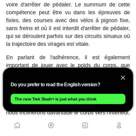
voire d'arrêter de pédaler. Le summum de cette
compétence peut être vu dans les épreuves de
fixies, des courses avec des vélos à pignon fixe,
sans freins et où il est interdit d'arrêter de pédaler,
qui se déroulent parfois sur des circuits sinueux où
la trajectoire des virages est vitale.
En parlant de l'adhérence, il est également
important de jouer avec le poids du corps, que
nous pouvons déplacer vers l'avant ou vers
l'arrière pour donner plus d'adhérence à la roue
Do you prefer to read the English version?
correspondante ou incliner vers l'intérieur ou
l'extérieur du virage en fonction de l'adhérence
The new Trek Slash+ is just what you think
disponible. Par exemple, sur une surface mouillée,
nous inclinerons davantage le corps vers l'intérieur,
ce qui nous permet de maintenir le vélo plus droit
en évitant que le sol humide nous fasse perdre