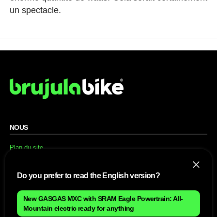
un spectacle.
NOUS
Plan du site
Contact
Travailler avec nous
Do you prefer to read the English version?
SITES D'AMIS
New GASGAS MXC with SRAM Eagle Powertrain: All-
MusickMag
Mountain electric ready for anything