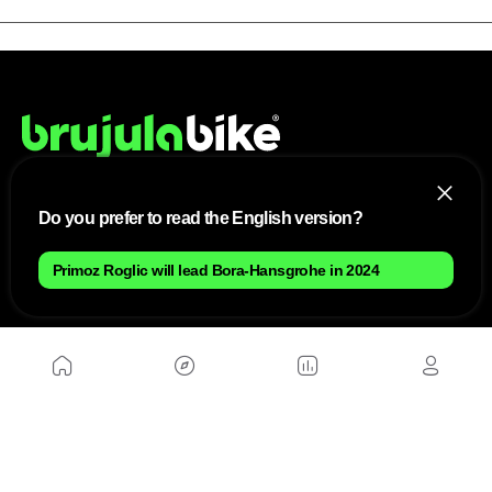
Do you prefer to read the English version?
NOUS
Primoz Roglic will lead Bora-Hansgrohe in 2024
Plan du site
Contact
Travailler avec nous
SITES D'AMIS
MusickMag
SUIVEZ-NOUS
Abonnez-vous à notre newsletter