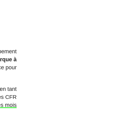
ppement
rque à
ce pour
en tant
les CFR
es mois