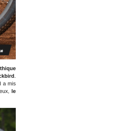
ythique
ckbird
.
d a mis
 eux,
le