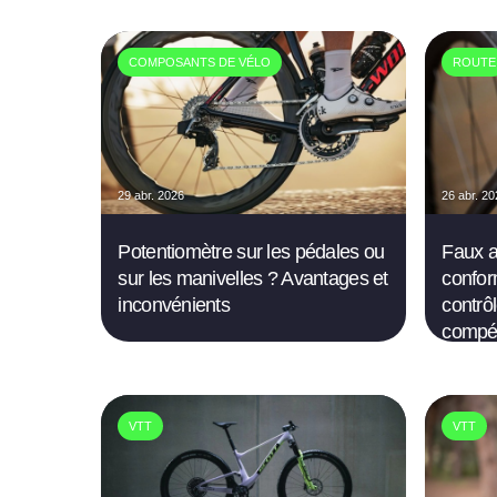
COMPOSANTS DE VÉLO
ROUTE
29 abr. 2026
26 abr. 2
Potentiomètre sur les pédales ou
Faux a
sur les manivelles ? Avantages et
confor
inconvénients
contrôl
compét
VTT
VTT