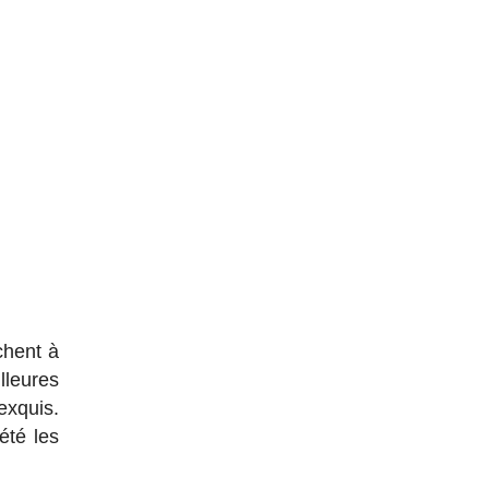
chent à
lleures
exquis.
été les