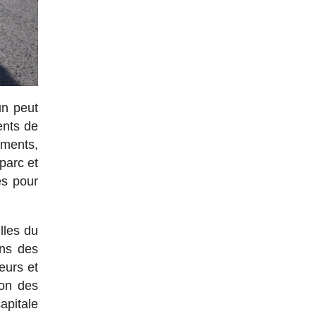
un peut
ents de
ements,
 parc et
es pour
lles du
ans des
eurs et
ion des
apitale