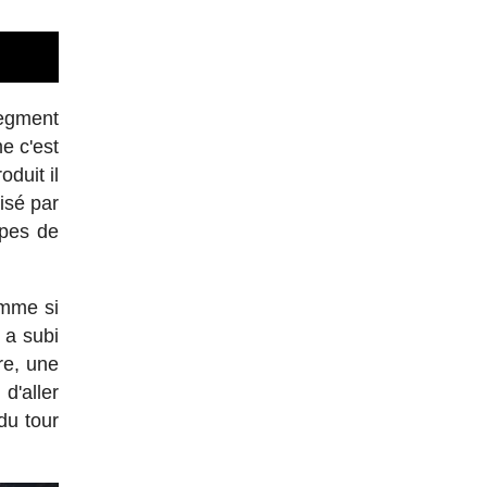
egment
e c'est
duit il
isé par
upes de
omme si
 a subi
re, une
d'aller
du tour