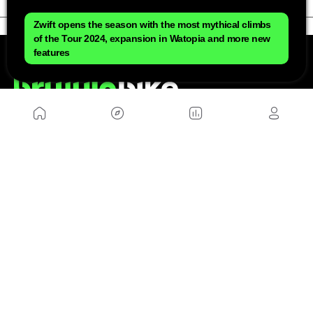
Zwift opens the season with the most mythical climbs
of the Tour 2024, expansion in Watopia and more new
features
NOUS
Plan du site
Contact
Travailler avec nous
SITES D'AMIS
MusickMag
SUIVEZ-NOUS