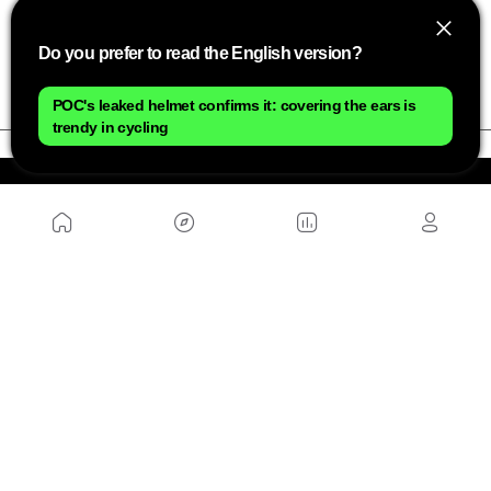
généralement mieux protégés, ce qui garantit une
durée de vie beaucoup plus longue à ce
Do you prefer to read the English version?
composant.
POC's leaked helmet confirms it: covering the ears is
trendy in cycling
NOUS
Plan du site
Contact
Travailler avec nous
SITES D'AMIS