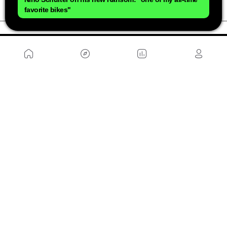
favorite bikes"
NOUS
Plan du site
Contact
Travailler avec nous
SITES D'AMIS
MusickMag
SUIVEZ-NOUS