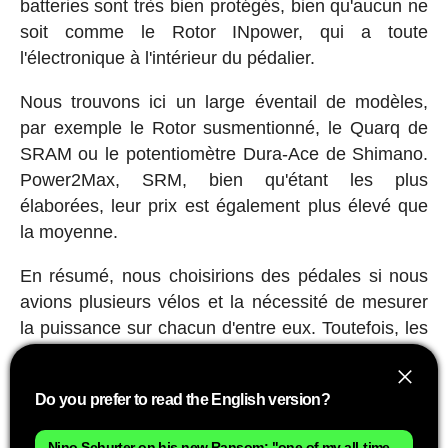
batteries sont très bien protégés, bien qu'aucun ne
soit comme le Rotor INpower, qui a toute
l'électronique à l'intérieur du pédalier.
Nous trouvons ici un large éventail de modèles,
par exemple le Rotor susmentionné, le Quarq de
SRAM ou le potentiomètre Dura-Ace de Shimano.
Power2Max, SRM, bien qu'étant les plus
élaborées, leur prix est également plus élevé que
la moyenne.
En résumé, nous choisirions des pédales si nous
avions plusieurs vélos et la nécessité de mesurer
la puissance sur chacun d'entre eux. Toutefois, les
potentiomètres situés sur les manivelles sont
généralement mieux protégés, ce qui garantit une
Do you prefer to read the English version?
durée de vie beaucoup plus longue à ce
composant.
Nino Schurter on his new Ransom: "one of my all-time