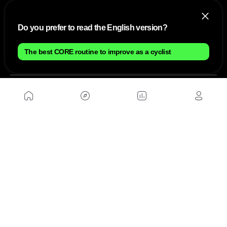
Do you prefer to read the English version?
The best CORE routine to improve as a cyclist
NOUS
Plan du site
Contact
Travailler avec nous
SITES D'AMIS
MusickMag
SUIVEZ-NOUS
Abonnez-vous à notre newsletter
Envoyer