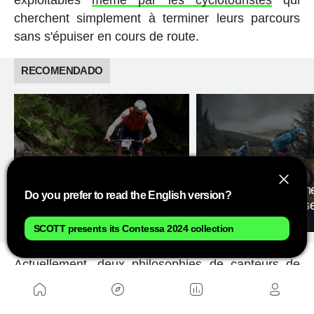
cherchent simplement à terminer leurs parcours
sans s'épuiser en cours de route.
RECOMENDADO
3 entraînements d'un
Do you prefer to read the English version?
Certaines raisons de vous
pour améliorer vitesse
éloigner de la route en hiver
endurance
SCOTT presents its Contessa 2024 collection
Actuellement, deux philosophies de capteurs de
puissance coexistent sur le marché : ceux qui sont
situés sur le pédalier, les manivelles ou les