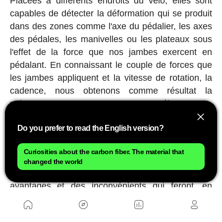
Placées à différents endroits du vélo, elles sont
capables de détecter la déformation qui se produit
dans des zones comme l'axe du pédalier, les axes
des pédales, les manivelles ou les plateaux sous
l'effet de la force que nos jambes exercent en
pédalant. En connaissant le couple de forces que
les jambes appliquent et la vitesse de rotation, la
cadence, nous obtenons comme résultat la
puissance que nous transmettons au vélo.
Capteur de puissance sur les pédales
Do you prefer to read the English version?
Comme nous le disions, les fabricants ont utilisé
Curiosities about the carbon fiber. The material that
différents emplacements pour capter la force que
changed the world
les jambes exercent. Chacun d'eux a des
avantages et des inconvénients qui feront, en
fonction de nos besoins, que nous opterons pour
un type ou un autre.