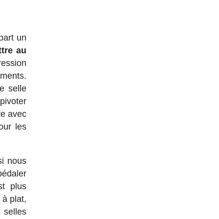
part un
ttre au
ression
ements.
e selle
pivoter
te avec
our les
si nous
pédaler
st plus
à plat,
 selles