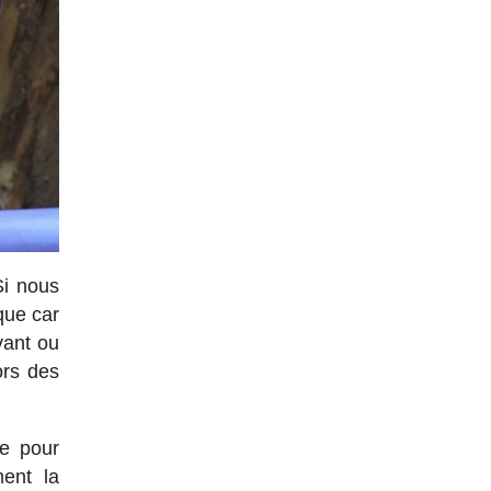
Si nous
que car
vant ou
ors des
ne pour
ment la