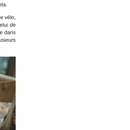
ela.
le vélo,
elui de
te dans
usieurs