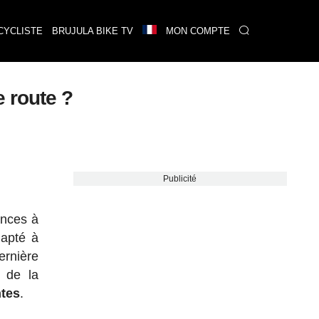
CYCLISTE
BRUJULA BIKE TV
MON COMPTE
e route ?
Publicité
ances à
dapté à
dernière
t de la
ntes
.